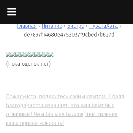
Вход
Главная
›
Питание
›
Бистро
›
ПузатаХата
›
de7837f14680e4752037f9cbed7b627d
(Пока оценок нет)
Пожалуйста, поделитесь своим опытом. 1 балл
благодарности означает, что ваш опыт был
отличным! Чем больше баллов, тем сильнее
ваша признательность!