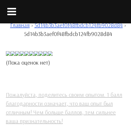
Вход
Главная
›
5d14b3b3aef0f48fbdcb124fb9028d84
›
5d14b3b3aef0f48fbdcb124fb9028d84
(Пока оценок нет)
Пожалуйста, поделитесь своим опытом. 1 балл
благодарности означает, что ваш опыт был
отличным! Чем больше баллов, тем сильнее
ваша признательность!