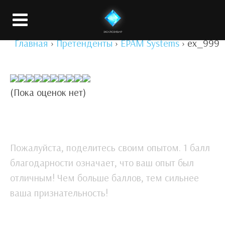
Вход
Главная
›
Претенденты
›
EPAM Systems
›
ex_999
(Пока оценок нет)
Пожалуйста, поделитесь своим опытом. 1 балл
благодарности означает, что ваш опыт был
отличным! Чем больше баллов, тем сильнее
ваша признательность!