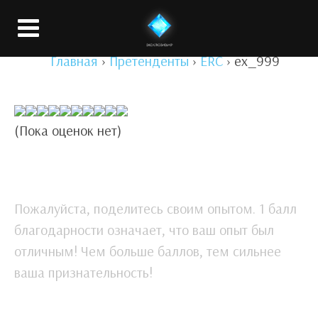
Вход
Главная
›
Претенденты
›
ERC
›
ex_999
(Пока оценок нет)
Пожалуйста, поделитесь своим опытом. 1 балл
благодарности означает, что ваш опыт был
отличным! Чем больше баллов, тем сильнее
ваша признательность!