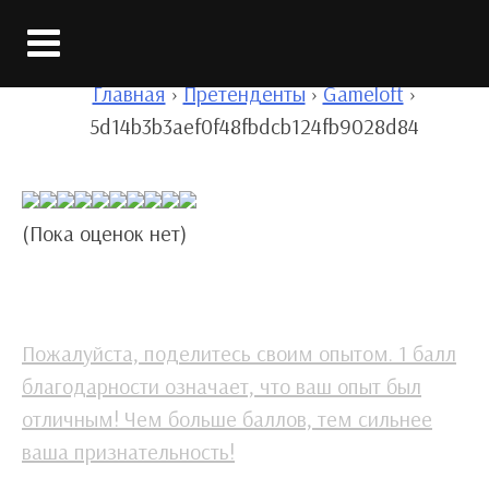
Главная
›
Претенденты
›
Gameloft
›
5d14b3b3aef0f48fbdcb124fb9028d84
(Пока оценок нет)
Пожалуйста, поделитесь своим опытом. 1 балл
благодарности означает, что ваш опыт был
отличным! Чем больше баллов, тем сильнее
ваша признательность!