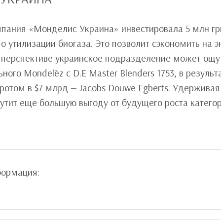
мпания «Монделис Украина» инвестировала 5 млн гр
о утилизации биогаза. Это позволит сэкономить на э
перспективе украинское подразделение может ощут
ьного Mondelēz с D.E Master Blenders 1753, в резул
ротом в $7 млрд — Jacobs Douwe Egberts. Удержива
ощутит еще большую выгоду от будущего роста катего
формация: