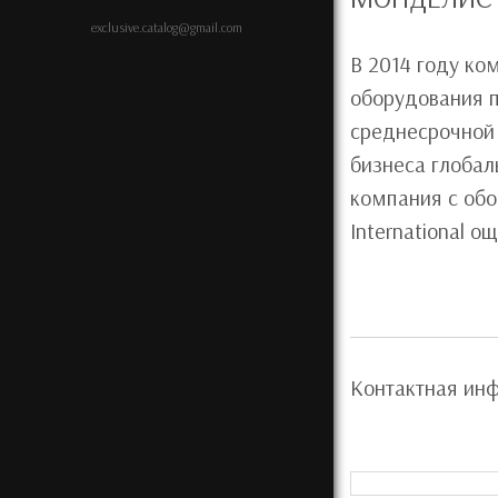
exclusive.catalog@gmail.com
В 2014 году ко
оборудования п
среднесрочной 
бизнеса глобал
компания с обо
International 
Контактная ин