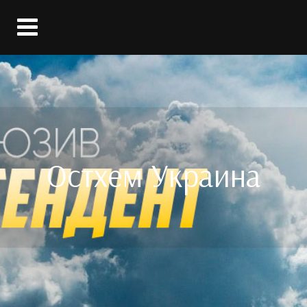
Вход
Остхем Украина