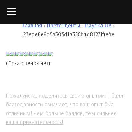
Вход
Главная
›
Претенденты
›
Playtika UA
›
27ede8e8d5a303d1a356b4d8123f4e4e
(Пока оценок нет)
Пожалуйста, поделитесь своим опытом. 1 балл
благодарности означает, что ваш опыт был
отличным! Чем больше баллов, тем сильнее
ваша признательность!