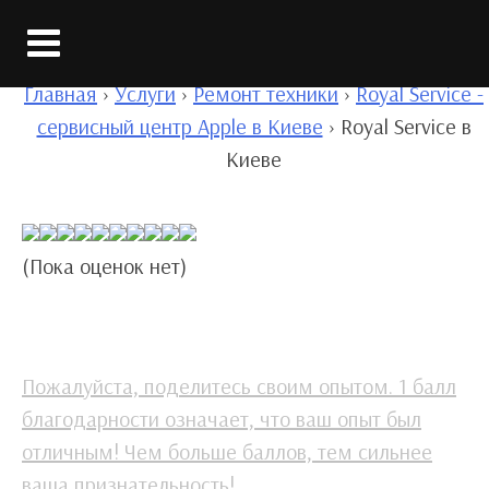
Вход
Главная
›
Услуги
›
Ремонт техники
›
Royal Service -
сервисный центр Apple в Киеве
›
Royal Service в
Киеве
(Пока оценок нет)
Пожалуйста, поделитесь своим опытом. 1 балл
благодарности означает, что ваш опыт был
отличным! Чем больше баллов, тем сильнее
ваша признательность!