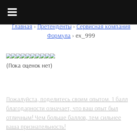
Вход
Главная
›
Претенденты
›
Сервисная компания
Формула
›
ex_999
(Пока оценок нет)
Пожалуйста, поделитесь своим опытом. 1 балл
благодарности означает, что ваш опыт был
отличным! Чем больше баллов, тем сильнее
ваша признательность!