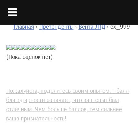
Вход
Главная
›
Претенденты
›
Вента ЛТД
›
ex_999
(Пока оценок нет)
Пожалуйста, поделитесь своим опытом. 1 балл
благодарности означает, что ваш опыт был
отличным! Чем больше баллов, тем сильнее
ваша признательность!