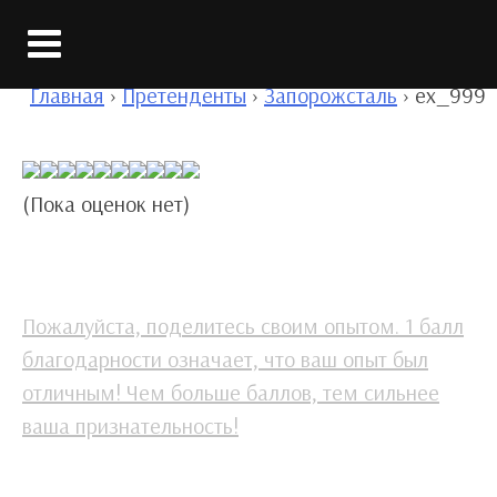
Вход
Главная
›
Претенденты
›
Запорожсталь
›
ex_999
(Пока оценок нет)
Пожалуйста, поделитесь своим опытом. 1 балл
благодарности означает, что ваш опыт был
отличным! Чем больше баллов, тем сильнее
ваша признательность!