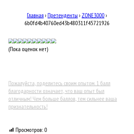
Главная
›
Претенденты
›
ZONE3000
›
6b0fd4b40760ed43b480311f45721926
(Пока оценок нет)
Пожалуйста, поделитесь своим опытом. 1 балл
благодарности означает, что ваш опыт был
отличным! Чем больше баллов, тем сильнее ваша
признательность!
Просмотров:
0