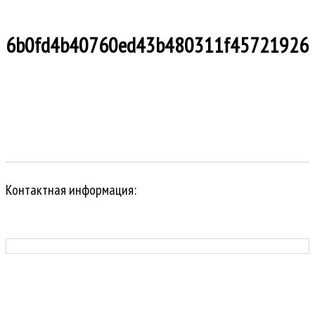
6b0fd4b40760ed43b480311f45721926
Контактная информация: